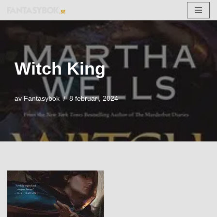
Hoppa
till
innehåll
Witch King
av
Fantasybok
8 februari, 2024