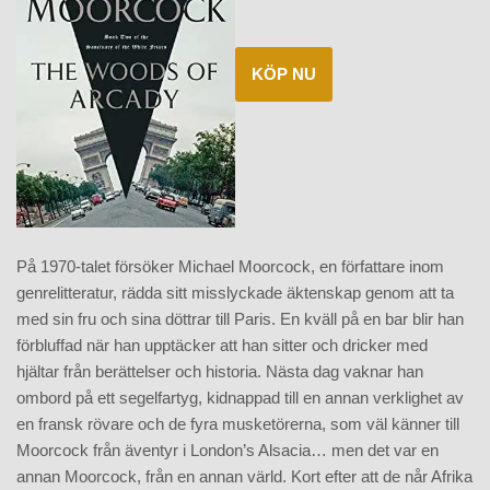
KÖP NU
På 1970-talet försöker Michael Moorcock, en författare inom
genrelitteratur, rädda sitt misslyckade äktenskap genom att ta
med sin fru och sina döttrar till Paris. En kväll på en bar blir han
förbluffad när han upptäcker att han sitter och dricker med
hjältar från berättelser och historia. Nästa dag vaknar han
ombord på ett segelfartyg, kidnappad till en annan verklighet av
en fransk rövare och de fyra musketörerna, som väl känner till
Moorcock från äventyr i London’s Alsacia… men det var en
annan Moorcock, från en annan värld. Kort efter att de når Afrika