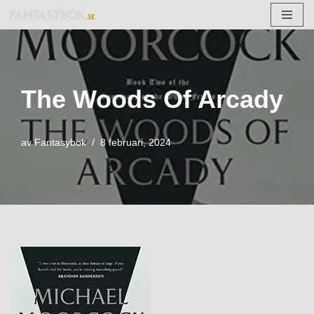
Hoppa
till
innehåll
The Woods Of Arcady
av
Fantasybok
8 februari, 2024