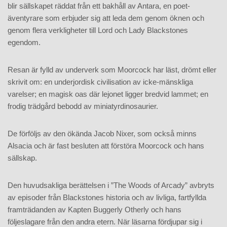
blir sällskapet räddat från ett bakhåll av Antara, en poet-
äventyrare som erbjuder sig att leda dem genom öknen och
genom flera verkligheter till Lord och Lady Blackstones
egendom.
Resan är fylld av underverk som Moorcock har läst, drömt eller
skrivit om: en underjordisk civilisation av icke-mänskliga
varelser; en magisk oas där lejonet ligger bredvid lammet; en
frodig trädgård bebodd av miniatyrdinosaurier.
De förföljs av den ökända Jacob Nixer, som också minns
Alsacia och är fast besluten att förstöra Moorcock och hans
sällskap.
Den huvudsakliga berättelsen i ”The Woods of Arcady” avbryts
av episoder från Blackstones historia och av livliga, fartfyllda
framträdanden av Kapten Buggerly Otherly och hans
följeslagare från den andra etern. När läsarna fördjupar sig i