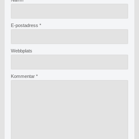
E-postadress
*
Webbplats
Kommentar
*