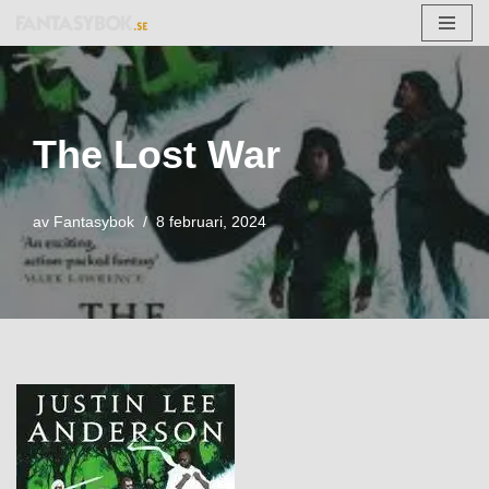
Hoppa
till
innehåll
The Lost War
av
Fantasybok
8 februari, 2024