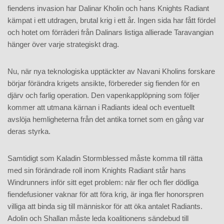
fiendens invasion har Dalinar Kholin och hans Knights Radiant
kämpat i ett utdragen, brutal krig i ett år. Ingen sida har fått fördel
och hotet om förräderi från Dalinars listiga allierade Taravangian
hänger över varje strategiskt drag.
Nu, när nya teknologiska upptäckter av Navani Kholins forskare
börjar förändra krigets ansikte, förbereder sig fienden för en
djärv och farlig operation. Den vapenkapplöpning som följer
kommer att utmana kärnan i Radiants ideal och eventuellt
avslöja hemligheterna från det antika tornet som en gång var
deras styrka.
Samtidigt som Kaladin Stormblessed måste komma till rätta
med sin förändrade roll inom Knights Radiant står hans
Windrunners inför sitt eget problem: när fler och fler dödliga
fiendefusioner vaknar för att föra krig, är inga fler honorspren
villiga att binda sig till människor för att öka antalet Radiants.
Adolin och Shallan måste leda koalitionens sändebud till