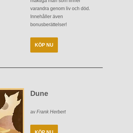
mäktiga män som finner
varandra genom liv och död.
Innehåller även
bonusberättelser!
KÖP NU
Dune
av
Frank Herbert
KÖP NU