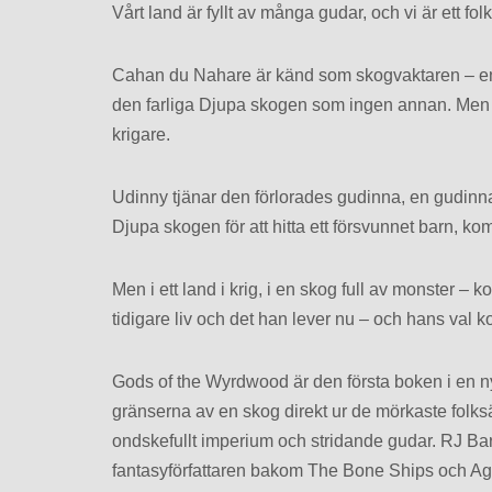
Vårt land är fyllt av många gudar, och vi är ett f
Cahan du Nahare är känd som skogvaktaren – 
den farliga Djupa skogen som ingen annan. Men
krigare.
Udinny tjänar den förlorades gudinna, en gudinna 
Djupa skogen för att hitta ett försvunnet barn, 
Men i ett land i krig, i en skog full av monster –
tidigare liv och det han lever nu – och hans val 
Gods of the Wyrdwood är den första boken i en ny
gränserna av en skog direkt ur de mörkaste folk
ondskefullt imperium och stridande gudar. RJ Bark
fantasyförfattaren bakom The Bone Ships och Ag