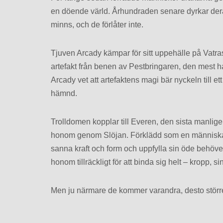
en döende värld. Århundraden senare dyrkar der
minns, och de förlåter inte.
Tjuven Arcady kämpar för sitt uppehälle på Vatras 
artefakt från benen av Pestbringaren, den mest h
Arcady vet att artefaktens magi bär nyckeln till ett
hämnd.
Trolldomen kopplar till Everen, den sista manlige 
honom genom Slöjan. Förklädd som en människa lär
sanna kraft och form och uppfylla sin öde behöver 
honom tillräckligt för att binda sig helt – kropp,
Men ju närmare de kommer varandra, desto större 