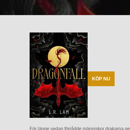
KÖP NU
För länge sedan förrådde människor drakarna geno