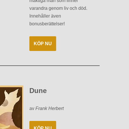
mäktiga män som finner
varandra genom liv och död.
Innehåller även
bonusberättelser!
KÖP NU
Dune
av
Frank Herbert
KÖP NU