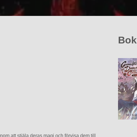
Bok
m att stjäla deras magi och förvisa dem till