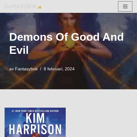
Hoppa
till
innehåll
Demons Of Good And
Evil
av
Fantasybok
8 februari, 2024