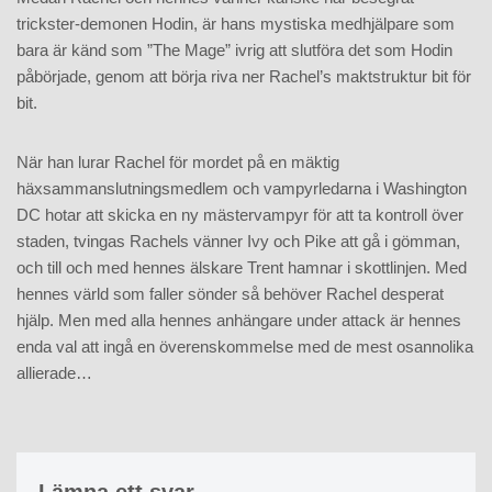
trickster-demonen Hodin, är hans mystiska medhjälpare som
bara är känd som ”The Mage” ivrig att slutföra det som Hodin
påbörjade, genom att börja riva ner Rachel’s maktstruktur bit för
bit.
När han lurar Rachel för mordet på en mäktig
häxsammanslutningsmedlem och vampyrledarna i Washington
DC hotar att skicka en ny mästervampyr för att ta kontroll över
staden, tvingas Rachels vänner Ivy och Pike att gå i gömman,
och till och med hennes älskare Trent hamnar i skottlinjen. Med
hennes värld som faller sönder så behöver Rachel desperat
hjälp. Men med alla hennes anhängare under attack är hennes
enda val att ingå en överenskommelse med de mest osannolika
allierade…